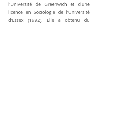
l’Université de Greenwich et d’une
licence en Sociologie de l’Université
d’Essex (1992). Elle a obtenu du
Ministère de la Transition Écologique
le droit d’utiliser le titre de Paysagiste
Concepteur qui valide son expérience
et lui donne la possibilité de répondre
aux appels d’offres des marchés
publics. Bilingue, elle possède la
double nationalité française et
britannique.
Lynda est l’arrière petite nièce du
paysagiste Sir Geoffrey Jellicoe et sa
femme et collaboratrice Susan Jellicoe.